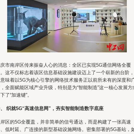
重庆市南岸区传来振奋人心的消息：全区已实现5G通信网络全覆
盖。这不仅标志着该区信息基础设施建设迈上了一个崭新的台阶
更意味着以5G为核心引擎的网络技术服务正以前所未有的深度和
度，全面赋能区域产业升级，特别是为“智能制造”这一核心发展方
下了“加速键”。
、 织就5G“高速信息网”，夯实智能制造数字底座
南岸区的5G全覆盖，并非简单的信号通达，而是构建了一张高速
率、低时延、广连接的新型基础设施网络。密集部署的5G基站，