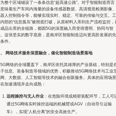
同为整个区域铺设了一条条信息“超高速公路”。对于智能制造而言
这意味着生产车间内海量的设备传感器数据、高清视觉检测影像
机器人控制指令等，能够实现实时、稳定、可靠的传输与交互。
厂内部的“信息孤岛”被彻底打破，从原材料入库到生产流程监控，
到成品出库的全链路，都因5G的深度融入而变得透明、协同与智
能。这张坚实的数字底座，是南岸区智能制造迈向更高阶发展的
决条件。
二、 网络技术服务深度融合，催化智能制造场景落地
在5G网络的全域覆盖下，南岸区依托其雄厚的产业基础，特别是
电子信息、装备制造等领域的优势，积极推动5G网络技术与工业
联网、大数据、人工智能等技术的融合创新服务。具体的应用场
正在加速涌现并走向成熟：
远程操控与无人作业
：在危险环境或精密装配环节，工人可
通过5G网络实时操控远端的机械臂或AGV（自动导引运输
车），实现“人机分离”的安全高效生产。