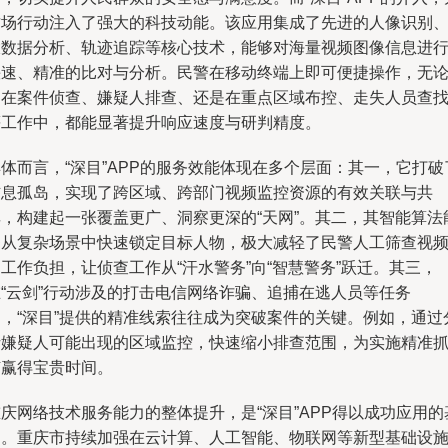
这场行动注入了强大的科技动能。该应用集成了先进的人像识别
大数据分析、轨迹追踪等核心技术，能够对海量视频图像信息进
快速、精准的比对与分析。民警在移动终端上即可便捷操作，无
是在案件侦查、嫌疑人排查、还是在重点区域布控、走失人员查
等工作中，都能显著提升响应速度与研判精度。
体而言，“深目”APP的服务效能体现在多个层面：其一，它打破
信息孤岛，实现了跨区域、跨部门视频监控资源的有效关联与共
享，构建起一张覆盖更广、洞察更深的“天网”。其二，其智能算法
够从复杂场景中快速锁定目标人物，极大减轻了民警人工筛查视
工作负担，让侦查工作从“汗水警务”向“智慧警务”跃迁。其三，
在“云剑”行动涉及的打击电信网络诈骗、追捕在逃人员等任务
中，“深目”提供的精准线索往往成为突破案件的关键。例如，通过
析嫌疑人可能出现的区域监控，快速缩小排查范围，为实施精准
捕赢得宝贵时间。
庆网络技术服务能力的整体提升，是“深目”APP得以成功应用的
础。重庆市持续加强在云计算、人工智能、物联网等新型基础设