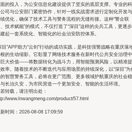
方面的投入，为公安信息化建设提供了坚实的底层支撑。专业的
技公司与公安部门紧密协作，针对一线实战需求进行定制化开发
持续优化，确保了技术工具与警务流程的无缝衔接。这种“警企联
、技术赋能”的模式，不仅打造了“深目”这样的尖兵工具，更逐步
构建起一套系统化、智能化的社会治安防控体系。
深目”APP助力“云剑”行动的成功实践，是科技强警战略在重庆落
生根的生动缩影。它彰显了网络技术服务在新时代公共安全治理
的巨大价值——将数据转化为战斗力，用智能预测风险，以精准
升效率。随着技术的不断迭代与应用场景的持续深化，以“深目”为
表的智慧警务工具，必将在更广范围、更多领域护航重庆的社会
定与长治久安，为市民营造一个更加安全、智能的生活环境。
如若转载，请注明出处：
ttp://www.lnwangmeng.com/product/57.html
新时间：2026-08-08 17:09:59