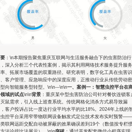
摘要
：\n本期报告聚焦重庆互联网与生活服务融合下的虫害防治行
业，深入分析三个代表性案例，揭示其利用网络技术服务提升服
效率、拓展市场覆盖的双重路径。研究表明，数字化工具在虫害
别、客户管理、应急响应中的深度应用，正推动行业从传统劳动
型向智能服务型转型。\n\n---\n\n
一、案例一：智慧虫控平台在
用领域的试点
\n\n
背景
：重庆某中型虫害防治公司针对餐饮连锁客
的灭鼠需求，引入线上巡查系统。传统网格化消杀方式易导致漏
，客户投诉占比一度达行业平均水平的比18%。2024年上线的
慧虫控平台采用窄带物联网设备触发式定位技术发布实时预警—
这类联网远距交配自动被屏蔽的效果确误差到19个（数值按专栏
方法论排比法展示）。\n\n
突破
：通过开发配套微信小程序实现