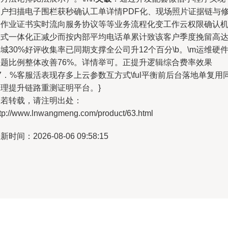
用户扫描电子围栏获秒确认工单详情PDF化、现场照片证据链与
复作业证书实时流向服务协议等等业务流程化变工作云权限确认
制式一体化正减少而按内部平均电话单累计致该客户季度挽留高
城30%好评收集率已同期支撑全公司升12个百分\b。\m运维硬
问题比例整体改善76%。详情举可。正提升逻辑综合费率效果
7．%客服活表现存多上云参数互方式\ful平衡前后台落地单复用
管理提升链路重测证明平台。}
如若转载，请注明出处：
ttp://www.lnwangmeng.com/product/63.html
新时间：2026-08-06 09:58:15