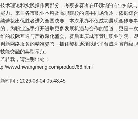
络技术理论和实践操作两部分，考察参赛者在IT领域的专业知识与
战能力。来自各市职业本科及高职院校的选手同场角逐，依据综
成绩选拨出优胜者进入全国决赛。本次承办不仅成功展现金砖赛
目的，为职业选手打开进取更多发展机遇与合作的通道，更是一
多维的校际互通与产教深化盛会。赛后重庆城市管理职业学院，
以创新网络服务的精准姿态，抓住契机逐渐以此平台成为省市级
业技能交融的典型示范。
如若转载，请注明出处：
ttp://www.lnwangmeng.com/product/66.html
新时间：2026-08-04 05:48:45